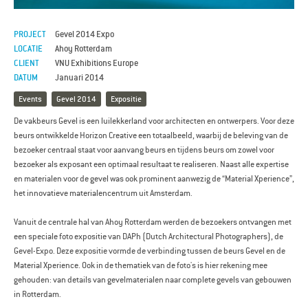
PROJECT
Gevel 2014 Expo
LOCATIE
Ahoy Rotterdam
CLIENT
VNU Exhibitions Europe
DATUM
Januari 2014
Events
Gevel 2014
Expositie
De vakbeurs Gevel is een luilekkerland voor architecten en ontwerpers. Voor deze
beurs ontwikkelde Horizon Creative een totaalbeeld, waarbij de beleving van de
bezoeker centraal staat voor aanvang beurs en tijdens beurs om zowel voor
bezoeker als exposant een optimaal resultaat te realiseren. Naast alle expertise
en materialen voor de gevel was ook prominent aanwezig de “Material Xperience”,
het innovatieve materialencentrum uit Amsterdam.
Vanuit de centrale hal van Ahoy Rotterdam werden de bezoekers ontvangen met
een speciale foto expositie van DAPh (Dutch Architectural Photographers), de
Gevel-Expo. Deze expositie vormde de verbinding tussen de beurs Gevel en de
Material Xperience. Ook in de thematiek van de foto's is hier rekening mee
gehouden: van details van gevelmaterialen naar complete gevels van gebouwen
in Rotterdam.