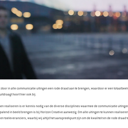
t door in alle communicatie uitingen een rode draad aan te brengen, waardoor er een totaalbeel
uitdraagt hoort hier ook bij.
en realiseren is er kennis nodig van de diverse disciplines waarmee de communicatie uitinge
alend in beeld brengen is bij Horizon Creative aanwezig. Om alle uitingen te kunnen realisere
en toeleveranciers, waarbij wij altijd het aanspreekpunt zijn om de kwaliteit en de rode draad 