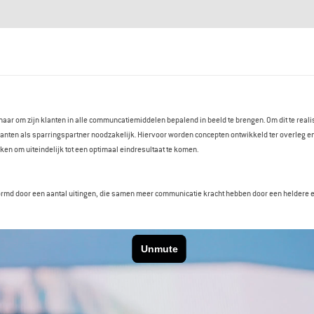
r naar om zijn klanten in alle communcatiemiddelen bepalend in beeld te brengen. Om dit te real
nten als sparringspartner noodzakelijk. Hiervoor worden concepten ontwikkeld ter overleg e
ken om uiteindelijk tot een optimaal eindresultaat te komen.
ormd door een aantal uitingen, die samen meer communicatie kracht hebben door een heldere 