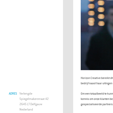
Horizon Creative bereikt di
bedrijf naast haar uitingen 
ADRES
Verlengde
Om een totaalbeeld te kunn
Spiegelmakerstraat 42
kennis om onze klanten bep
2645 LT Delfgauw
gespecialiseerde partners 
Nederland