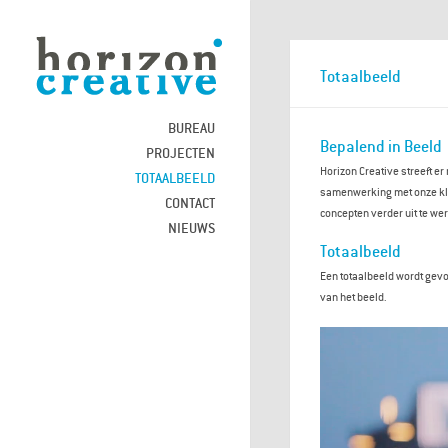
Totaalbeeld
BUREAU
Bepalend in Beeld
PROJECTEN
Horizon Creative streeft e
TOTAALBEELD
samenwerking met onze kla
CONTACT
concepten verder uit te wer
NIEUWS
Totaalbeeld
Een totaalbeeld wordt gev
van het beeld.