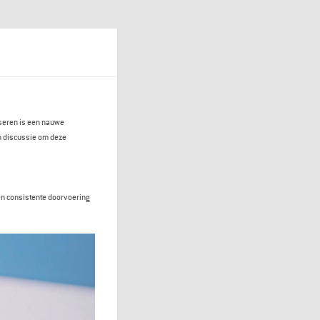
iseren is een nauwe
n discussie om deze
en consistente doorvoering