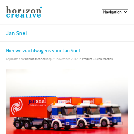
Jan Snel
Nieuwe vrachtwagens voor Jan Snel
Geplaatst door
Dennis Menheere
op 21 november, 2012 in
Product
»
Geen reacties