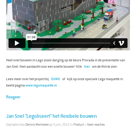
Heel snel bouwen in Lego zoals dat ging op de beurs Provada in de presentatie van
Jan Snel. Veel aandacht voor een snelle bouwer! Klik
hier
om de film te zien.
Lees meer over het project bij
DUWO
of kijk op onze speciale Lego maquette in
beeld pagina
www.legomaquette.nl
.
Reageer
Jan Snel “Legoliseert” het flexibele bouwen
Geplaatst door
Dennis Menheere
op 5 juni, 2012 in
Product
»
Geen reacties