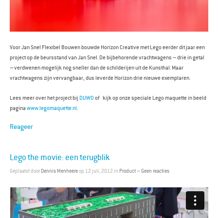
Voor Jan Snel Flexibel Bouwen bouwde Horizon Creative met Lego eerder dit jaar een
project op de beursstand van Jan Snel. De bijbehorende vrachtwagens – drie in getal
– verdwenen mogelijk nog sneller dan de schilderijen uit de Kunsthal. Maar
vrachtwagens zijn vervangbaar, dus leverde Horizon drie nieuwe exemplaren.
Lees meer over het project bij
DUWO
of kijk op onze speciale Lego maquette in beeld
pagina
www.legomaquette.nl
.
Reageer
Lego the movie: een terugblik
Geplaatst door
Dennis Menheere
op 12 juli, 2012 in
Product
»
Geen reacties