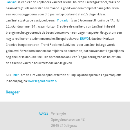
Jan Snel
is één van de koplopers van het flexibel bouwen. En het gaat snel, zoals de
naam al zegt. Iets meer dan een maand is goed voor een compleet bankgebouw en
een woon-zorggebouw voor 3,5 jaar is bijvoorbeeld al in 15 dagen klaar.
Jan Snel staat op de vastgoedbeurs
Provada
(van 5 tot en met 8 juni in de RAI, Hal
11, standnummer 34), waar Horizon Creative de snelheid van Jan Snel in beeld
brengt met het gedurende de beurs bouwen van een Lego-maquette. Het gaat om een
nog te realiseren studentencomplex (in opdracht voor
DUWO
), dat door Horizon
Creative in opdracht van Trend Reclame & Advies voor Jan Snel in Lego wordt
gebouwd. Bezoekers kunnen daar tijdens de beurs zien, dat bouwen met Lego bijkans
nog sneller is dan Jan Snel. Die spreekt dan ook van “Legolisering van de bouw” om
de essentie van zijn bouwmethode aan te geven.
Klik
hier
om de film van de opbouw te zien of kijk op onze speciale Lego maquette
in beeld pagina
www.legomaquette.nl
.
Reageer
ADRES
Verlengde
Spiegelmakerstraat 42
2645 LT Delfgauw