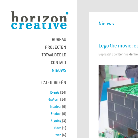
Nieuws
BUREAU
Lego the movie: ee
PROJECTEN
TOTAALBEELD
Geplaatst door
Dennis Menhe
CONTACT
NIEUWS
CATEGORIEËN
Events
(24)
Grafisch
(14)
Interieur
(6)
Product
(6)
Signing
(3)
Video
(1)
Web
(6)