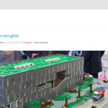
n terugblik
ere
op 12 juli, 2012 in
Product
»
Geen reacties