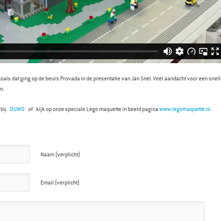
oals dat ging op de beurs Provada in de presentatie van Jan Snel. Veel aandacht voor een snel
n.
t bij
DUWO
of kijk op onze speciale Lego maquette in beeld pagina
www.legomaquette.nl
.
Naam (verplicht)
Email (verplicht)