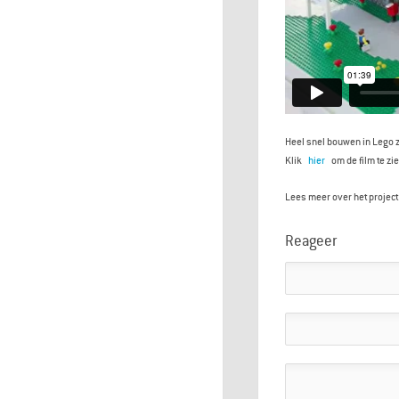
Heel snel bouwen in Lego z
Klik
hier
om de film te zie
Lees meer over het projec
Reageer