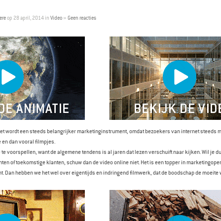
ere
op 28 april, 2014 in
Video
»
Geen reacties
et wordt een steeds belangrijker marketinginstrument, omdat bezoekers van internet steeds m
e en dan vooral filmpjes.
te voorspellen, want de algemene tendens is al jaren dat lezen verschuift naar kijken. Wil je d
nten of toekomstige klanten, schuw dan de video online niet. Het is een topper in marketingoper
t. Dan hebben we het wel over eigentijds en indringend filmwerk, dat de boodschap de moeite