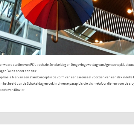
algenwaard stadion van FC Utrecht de Schakeldag en Omgevingswetdag van AgentschapNL plaats
ogan “Alles onder een dak”.
op basis hiervan een standconcept in de vorm van een caroussel voorzien van een dak in felle 
n het beeld van de Schakeldag en ook in diverse paraplu’s die als metafoor dienen voor de slo
dracht van Oisvier.