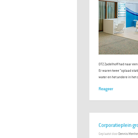
DTZ Zadelhoff had naar een
Er waren twee “oplaad stat
water en het andere in het 
Reageer
Corporatieplein gr
Geplaatst door
Dennis Menhe