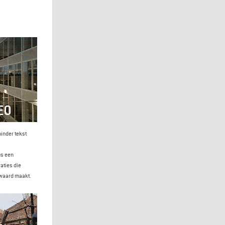
inder tekst
us een
aties die
 waard maakt.