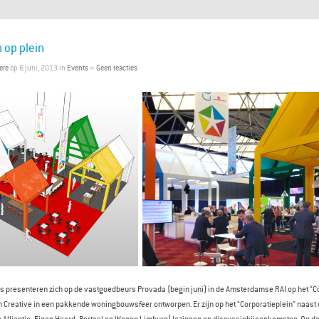
 op plein
ere
op 6 juni, 2013 in
Events
»
Geen reacties
es presenteren zich op de vastgoedbeurs Provada (begin juni) in de Amsterdamse RAI op het “Co
n Creative in een pakkende woningbouwsfeer ontworpen. Er zijn op het “Corporatieplein” naast
e Alliantie, Eigen Haard, Portaal en Wonen Limburg) lezingen en discussiebijeenkomsten. Op de f