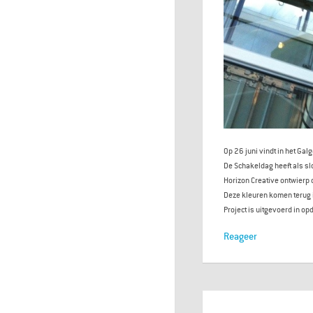
Op 26 juni vindt in het G
De Schakeldag heeft als sl
Horizon Creative ontwierp 
Deze kleuren komen terug i
Project is uitgevoerd in op
Reageer