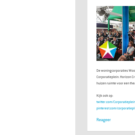
De woningcorporaties Woonb
Corporatieplein. Horizon C
huizen ruimte voor een thea
Kijk ook op:
twitter.com/Corporatieplei
pinterest.com/corporatie
Reageer