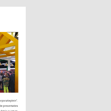
rporatieplein”.
 de presentaties
oto’s is iets te