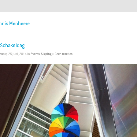
ennis Menheere
e Schakeldag
ere
op 25 juni, 2014 in
Events
,
Signing
»
Geen reacties