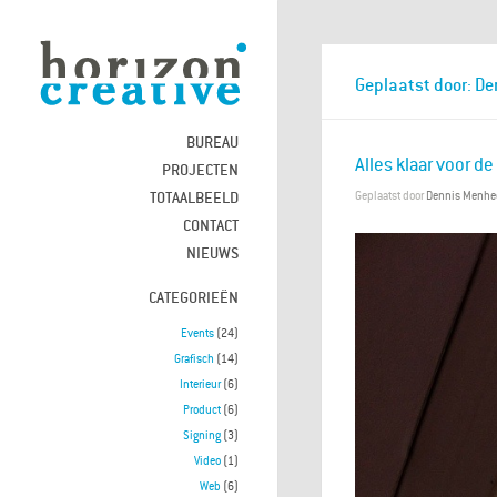
Geplaatst door: D
BUREAU
Alles klaar voor d
PROJECTEN
TOTAALBEELD
Geplaatst door
Dennis Menhe
CONTACT
NIEUWS
CATEGORIEËN
Events
(24)
Grafisch
(14)
Interieur
(6)
Product
(6)
Signing
(3)
Video
(1)
Web
(6)