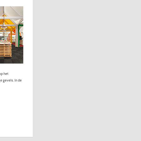
op het
e gevels. In de