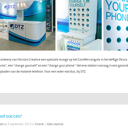
 ontwerp van Horizon Creative een speciale lounge op het CoreNet congres in het deftige Okura
ions”, een “charge yourself” en een “charge your phone”. Het ene station voorzag in een gezon
opladen van de mobiele telefoon. Voor een ieder wat dus, bij DTZ.
oot succes!
ere
op 5 september, 2013 in
Events
»
Geen reacties