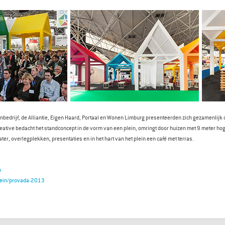
edrijf, de Alliantie, Eigen Haard, Portaal en Wonen Limburg presenteerden zich gezamenlijk 
reative bedacht het standconcept in de vorm van een plein, omringt door huizen met 9 meter hog
ter, overlegplekken, presentaties en in het hart van het plein een café met terras.
n
plein/provada-2013