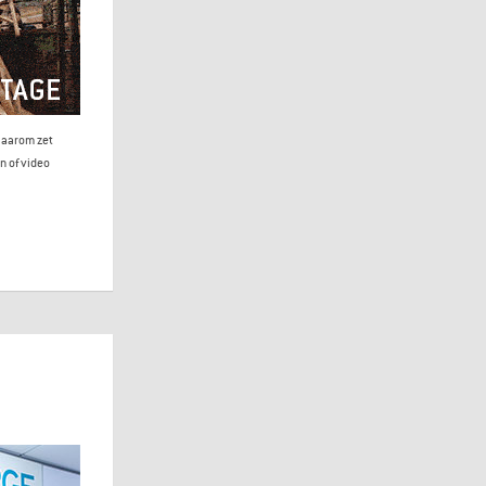
 Daarom zet
n of video