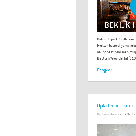
Ook in de portefeuille van 
Horizon het nodige materiaa
online past in uw marketin
Bij Bram Vreugdenhil (010
Reageer
Opladen in Okura
Geplaatst door
Dennis Menhe