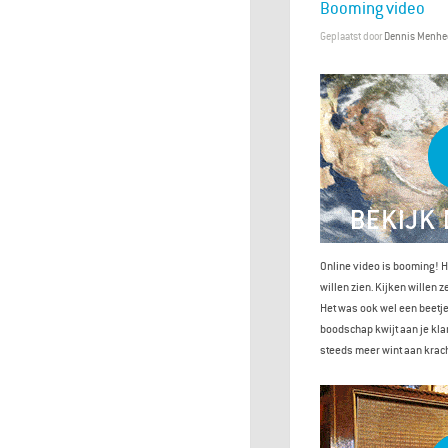
Booming video
Geplaatst door
Dennis Menhe
Online video is booming! H
willen zien. Kijken willen z
Het was ook wel een beetje 
boodschap kwijt aan je kla
steeds meer wint aan krach