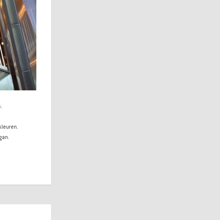
.
kleuren.
gan.