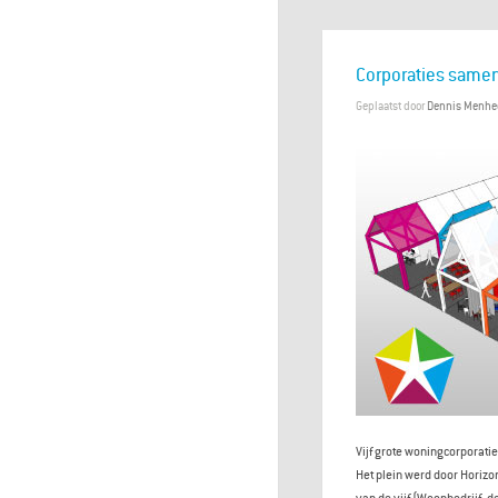
Corporaties samen
Geplaatst door
Dennis Menhe
Vijf grote woningcorporati
Het plein werd door Horizo
van de vijf (Woonbedrijf, d