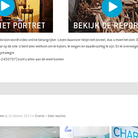
Horizon wordt video online belangrijker. Lezen daarover helpt niet zoveel, dus u moet het zien.
l op de site. U bent zeer welkom om te kijken, te wegen en daadkrachtig te zijn. En te overwege
gstrategie.
-2450707) kunt u alles aan de weet komen.
ere
op 22 oktober, 2013 in
Events
»
Geen reacties