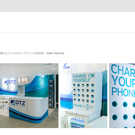
ere
op 22 oktober, 2013 in
Events
»
Geen reacties