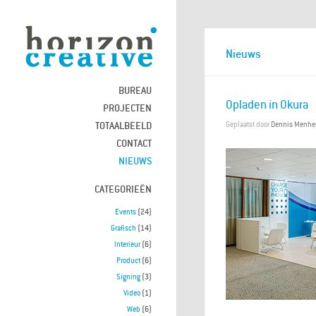
Nieuws
BUREAU
Opladen in Okura
PROJECTEN
TOTAALBEELD
Geplaatst door
Dennis Menhe
CONTACT
NIEUWS
CATEGORIEËN
Events
(24)
Grafisch
(14)
Interieur
(6)
Product
(6)
Signing
(3)
Video
(1)
Web
(6)