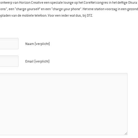
 ontwerp van Horizon Creative een speciale lounge op het CoreNet congres in het deftige Okura
ions”, een “charge yourself” en een “charge your phone”. Het ene station voorzag in een gezon
opladen van de mobiele telefoon. Voor een ieder wat dus, bij DTZ.
Naam (verplicht)
Email (verplicht)