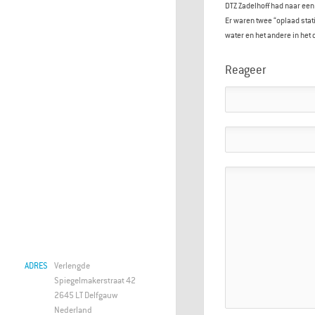
DTZ Zadelhoff had naar een
Er waren twee “oplaad stat
water en het andere in het 
Reageer
ADRES
Verlengde
Spiegelmakerstraat 42
2645 LT Delfgauw
Nederland