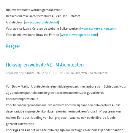
Nieuwe websites werden gemaakt voor:
Het schiedamse architectenbureau Van Dop + Mathot
Architecten (
www.vdmarchitecten.nl
)
Voor actrice Izaira Kersten de website Suikerwerken (
www.suikerwerken.com
)
Voor de nieuwe band Draw the Parade (
www.drawtheparade.com
)
Reageer
Huisstijl en website VD+M Architecten
Geplaatst door
Sander Schulp
op 12 juli, 2012 in
Grafisch
,
Web
»
Geen reacties
Van Dop + Mathot Architecten is een middelgroot architectenbureau in Schiedam, waar
zij vanuit een pakhuis aan de gracht werken aan een zeer gevarieerde
opdrachtenportefeuille.
Voor het ontwerp van hun nieuwe website zochten zij naar een ontwerpbureau dat
deze variatie in projecten kon laten zien en hierin ook een ‘crosslink’ systeem kon
maken. Een soort labeling van hun projecten, waarna ook op de diverse labels
gezocht kon worden.
Voorafgaand aan het website ontwerp zijn ook het logo en de huisstijl onder handen