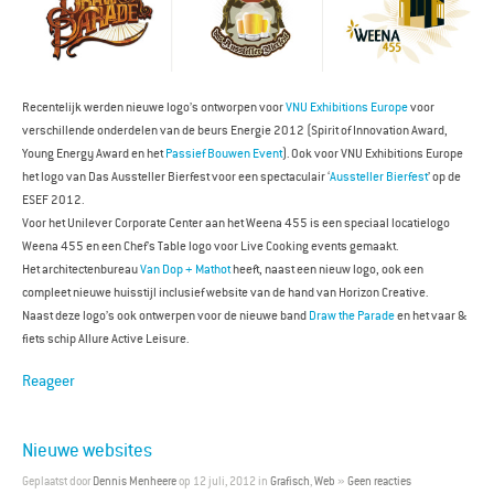
Recentelijk werden nieuwe logo’s ontworpen voor
VNU Exhibitions Europe
voor
verschillende onderdelen van de beurs Energie 2012 (Spirit of Innovation Award,
Young Energy Award en het
Passief Bouwen Event
). Ook voor VNU Exhibitions Europe
het logo van Das Aussteller Bierfest voor een spectaculair ‘
Aussteller Bierfest
’ op de
ESEF 2012.
Voor het Unilever Corporate Center aan het Weena 455 is een speciaal locatielogo
Weena 455 en een Chef’s Table logo voor Live Cooking events gemaakt.
Het architectenbureau
Van Dop + Mathot
heeft, naast een nieuw logo, ook een
compleet nieuwe huisstijl inclusief website van de hand van Horizon Creative.
Naast deze logo’s ook ontwerpen voor de nieuwe band
Draw the Parade
en het vaar &
fiets schip Allure Active Leisure.
Reageer
Nieuwe websites
Geplaatst door
Dennis Menheere
op 12 juli, 2012 in
Grafisch
,
Web
»
Geen reacties