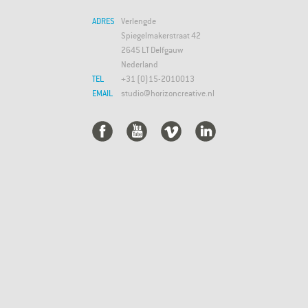
ADRES
Verlengde
Spiegelmakerstraat 42
2645 LT Delfgauw
Nederland
TEL
+31 (0)15-2010013
EMAIL
studio@horizoncreative.nl