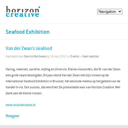
Seafood Exhibition
Van der Zwan’s seafood
Geplaatst door
Dennis Menheere
op 19 mei, 2011 in
Events
»
Geen reacties
Haring, makreel, sardine, wijting en zilvervis. Kleine vissoorten, die W. van der Zwan
een grote naam bezorgden. Dit jaar stond Van der Zwan met zijn vissen op de
International Seafood Exhibition in Brussel, hèt absolute mekka op het gebied van de
handel in vis. Een succes, dat werd het. De presentatie was van Horizon Creative. Met
dank aan de kleine vissen.
www.wvanderzwan.nl
Reageer