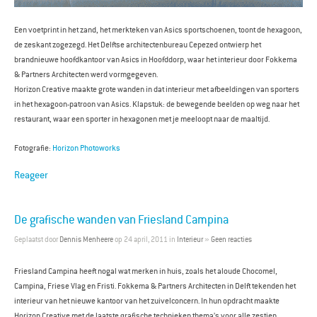
Een voetprint in het zand, het merkteken van Asics sportschoenen, toont de hexagoon,
de zeskant zogezegd. Het Delftse architectenbureau Cepezed ontwierp het
brandnieuwe hoofdkantoor van Asics in Hoofddorp, waar het interieur door Fokkema
& Partners Architecten werd vormgegeven.
Horizon Creative maakte grote wanden in dat interieur met afbeeldingen van sporters
in het hexagoon-patroon van Asics. Klapstuk: de bewegende beelden op weg naar het
restaurant, waar een sporter in hexagonen met je meeloopt naar de maaltijd.
Fotografie:
Horizon Photoworks
Reageer
De grafische wanden van Friesland Campina
Geplaatst door
Dennis Menheere
op 24 april, 2011 in
Interieur
»
Geen reacties
Friesland Campina heeft nogal wat merken in huis, zoals het aloude Chocomel,
Campina, Friese Vlag en Fristi. Fokkema & Partners Architecten in Delft tekenden het
interieur van het nieuwe kantoor van het zuivelconcern. In hun opdracht maakte
Horizon Creative met de laatste grafische technieken thema’s voor alle zestien