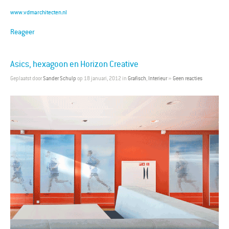
www.vdmarchitecten.nl
Reageer
Asics, hexagoon en Horizon Creative
Geplaatst door
Sander Schulp
op 18 januari, 2012 in
Grafisch
,
Interieur
»
Geen reacties