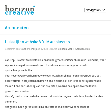
Architecten
Huisstijl en website VD+M Architecten
Geplaatst door
Sander Schulp
op 12 juli, 2012 in
Grafisch
,
Web
»
Geen reacties
Van Dop + Mathot Architecten is een middelgroot architectenbureau in Schiedam, waar
zij vanuit een pakhuis aan de gracht werken aan een zeer gevarieerde
opdrachtenportefeuille.
Voor het ontwerp van hun nieuwe website zochten zij naar een ontwerpbureau dat
deze variatie in projecten kon laten zien en hierin ook een ‘crosslink’ systeem kon
maken. Een soort labeling van hun projecten, waarna ook op de diverse labels
gezocht kon worden.
Voorafgaand aan het website ontwerp zijn ook het logo en de huisstijl onder handen
genomen.
Het geheel heeft geresulteerd in een verrassend nieuw websiteconcept.