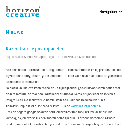
Nieuws
Razend snelle posterpanelen
Geplaatst door
Sander Schulp
op 10 juli, 2011 in
Events
»
Geen reacties
Aan snel te realiseren standaardsystemen is in de standbouw en bij presentaties op
bijvoorbeeld congressen, grote behoefte. Dat leidt vaak tot fantasieloze en goedkoop
aandoende presentaties.
Zo niet bij de nieuwe Posterpanelen. Ze zijn bijzonder geschikt voor combinaties met
andere materialen maar ook autonoom bruikbaar. Soms briljant door de mix met
fotografie en grafisch werk. A-booth Exhibition Services is de bouwer. Het
animatiefilmpje is van Horizon Creative. Kijk op
www.posterpanelen.nl
.
Om een hogere google score te behalen bedacht Horizon Creative deze nieuwe
webpagina, die werkt als een soort landingspagina. Hierdoor worden de A-Booth
posterpanelen beter en directer gevonden met een directe koppeling met hun website.