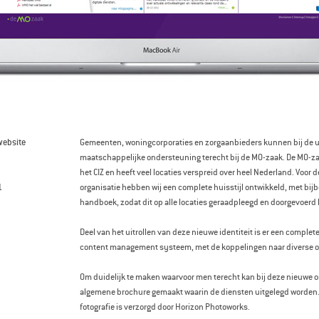
website
Gemeenten, woningcorporaties en zorgaanbieders kunnen bij de u
maatschappelijke ondersteuning terecht bij de MO-zaak. De MO-zaa
het CIZ en heeft veel locaties verspreid over heel Nederland. Voor
1
organisatie hebben wij een complete huisstijl ontwikkeld, met bijb
handboek, zodat dit op alle locaties geraadpleegd en doorgevoerd
Deel van het uitrollen van deze nieuwe identiteit is er een comple
content management systeem, met de koppelingen naar diverse o
Om duidelijk te maken waarvoor men terecht kan bij deze nieuwe o
algemene brochure gemaakt waarin de diensten uitgelegd worden
fotografie is verzorgd door Horizon Photoworks.