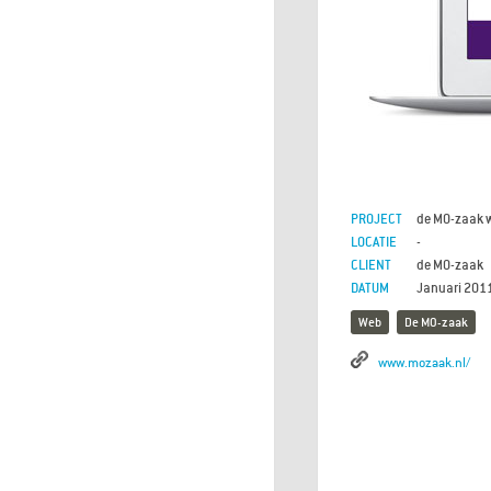
PROJECT
de MO-zaak 
LOCATIE
-
CLIENT
de MO-zaak
DATUM
Januari 201
Web
De MO-zaak
www.mozaak.nl/