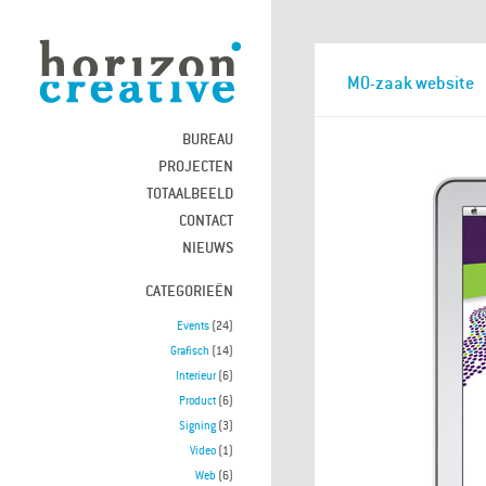
MO-zaak website
BUREAU
PROJECTEN
TOTAALBEELD
CONTACT
NIEUWS
CATEGORIEËN
Events
(24)
Grafisch
(14)
Interieur
(6)
Product
(6)
Signing
(3)
Video
(1)
Web
(6)