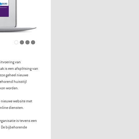
itvoering van
k is een afsplitsing van
 deze geheel nieuwe
ehorend huisstijl
 kon worden.
te nieuwe website met
nline diensten.
rganisatie is tevens een
. De bijbehorende