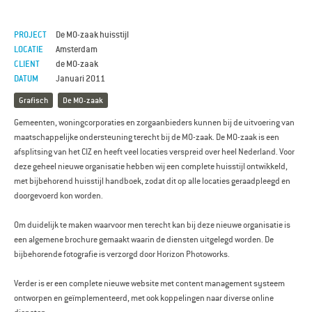
PROJECT
De MO-zaak huisstijl
LOCATIE
Amsterdam
CLIENT
de MO-zaak
DATUM
Januari 2011
Grafisch
De MO-zaak
Gemeenten, woningcorporaties en zorgaanbieders kunnen bij de uitvoering van
maatschappelijke ondersteuning terecht bij de MO-zaak. De MO-zaak is een
afsplitsing van het CIZ en heeft veel locaties verspreid over heel Nederland. Voor
deze geheel nieuwe organisatie hebben wij een complete huisstijl ontwikkeld,
met bijbehorend huisstijl handboek, zodat dit op alle locaties geraadpleegd en
doorgevoerd kon worden.
Om duidelijk te maken waarvoor men terecht kan bij deze nieuwe organisatie is
een algemene brochure gemaakt waarin de diensten uitgelegd worden. De
bijbehorende fotografie is verzorgd door Horizon Photoworks.
Verder is er een complete nieuwe website met content management systeem
ontworpen en geïmplementeerd, met ook koppelingen naar diverse online