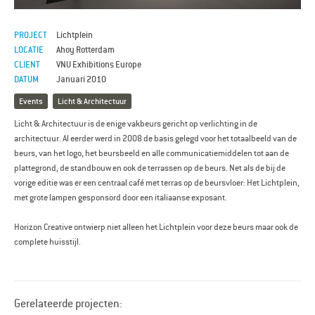
PROJECT
Lichtplein
LOCATIE
Ahoy Rotterdam
CLIENT
VNU Exhibitions Europe
DATUM
Januari 2010
Events
Licht & Architectuur
Licht & Architectuur is de enige vakbeurs gericht op verlichting in de
architectuur. Al eerder werd in 2008 de basis gelegd voor het totaalbeeld van de
beurs, van het logo, het beursbeeld en alle communicatiemiddelen tot aan de
plattegrond, de standbouw en ook de terrassen op de beurs. Net als de bij de
vorige editie was er een centraal café met terras op de beursvloer: Het Lichtplein,
met grote lampen gesponsord door een italiaanse exposant.
Horizon Creative ontwierp niet alleen het Lichtplein voor deze beurs maar ook de
complete huisstijl.
Gerelateerde projecten: