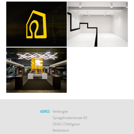
ADRES
Verlengde
Spiegelmakerstraat 42
2645 LT Delfgauw
Nederland