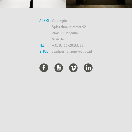
ADRES
Verlengde
Spiegelmakerstraat 42
2645 LT Delfgauw
Nederland
TEL
+31 (0)15-2010013
EMAIL
studio@horizoncreative.nl