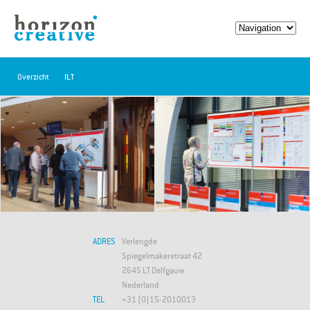
Overzicht
ILT
ADRES
Verlengde
Spiegelmakerstraat 42
2645 LT Delfgauw
Nederland
TEL
+31 (0)15-2010013