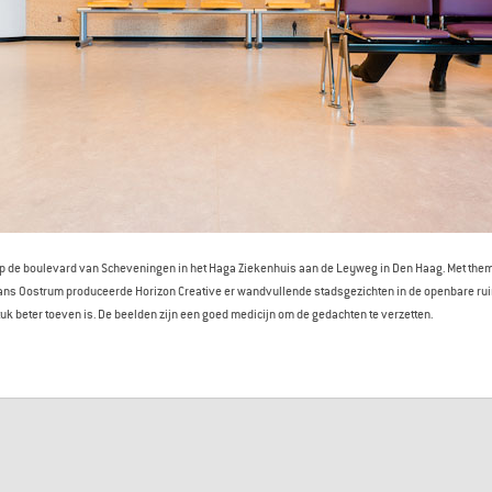
op de boulevard van Scheveningen in het Haga Ziekenhuis aan de Leyweg in Den Haag. Met them
ans Oostrum produceerde Horizon Creative er wandvullende stadsgezichten in de openbare rui
tuk beter toeven is. De beelden zijn een goed medicijn om de gedachten te verzetten.