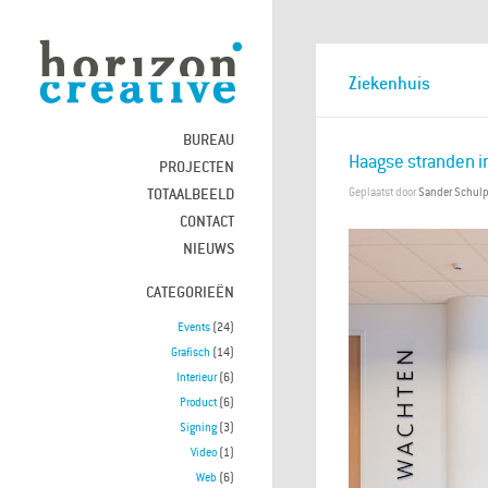
Ziekenhuis
BUREAU
Haagse stranden i
PROJECTEN
TOTAALBEELD
Geplaatst door
Sander Schul
CONTACT
NIEUWS
CATEGORIEËN
Events
(24)
Grafisch
(14)
Interieur
(6)
Product
(6)
Signing
(3)
Video
(1)
Web
(6)