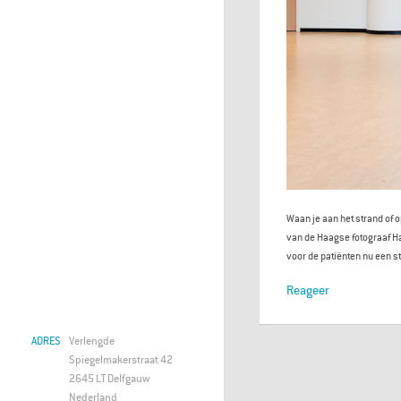
Waan je aan het strand of 
van de Haagse fotograaf H
voor de patiënten nu een s
Reageer
ADRES
Verlengde
Spiegelmakerstraat 42
2645 LT Delfgauw
Nederland