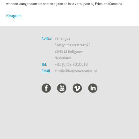
wanden. Aangenaam om naar te kijken en in te verblijven bij FrieslandCampina.
Reageer
ADRES
Verlengde
Spiegelmakerstraat 42
2645 LT Delfgauw
Nederland
TEL
+31 (0)15-2010013
EMAIL
studio@horizoncreative.nl