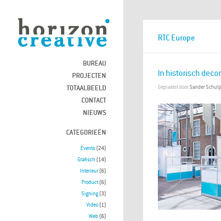
RTC Europe
BUREAU
In historisch decor
PROJECTEN
TOTAALBEELD
Geplaatst door
Sander Schul
CONTACT
NIEUWS
CATEGORIEËN
Events
(24)
Grafisch
(14)
Interieur
(6)
Product
(6)
Signing
(3)
Video
(1)
Web
(6)