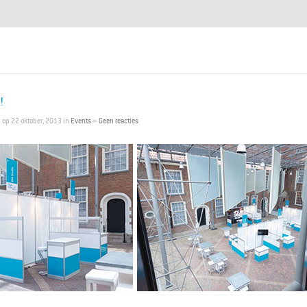
!
p
op 22 oktober, 2013 in
Events
»
Geen reacties