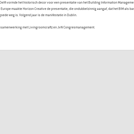
elft vormde het historisch decor voor een presentatie van het Building Information Manageme
Europe maakte Horizon Creative de presentatie, die ondubbelzinnig aangaf, dat het BIM als b
oede weg is. Volgend jaar is de manifestatie in Dublin.
 in samenwerking met Livingroomcraftz en JvN Congresmanagement.