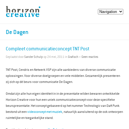
De Dagen
Compleet communicatieconcept TNT Post
Geplaatst door
Sander Schulp
op 24 mei, 2011 in
Grafisch
»
Geen reacties
TNT Post, Cendris en Netwerk VSP zijn alle aanbieders van diverse communicatie
oplossingen. Voor diverse doelgroepen en vele middelen. Gezamenlijk presenteren
zij zich op dé beurs voor communicatie De Dagen.
Omdat zijn alle hun eigen identiteit in in de presentatie wilden bewaren ontwikkelde
Horizon Creative voor hun een uniek communicatieconcept voor deze specifieke
beurspresentatie. Het concept gebaseerd op het nummer Technologic van Daft Punk
bestond uit een
videoconcept met muziek
, natuurlijk aansluitend op de ook ontworpen
ruimtelijke en toegankelijke stand.