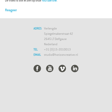
De video is ook te zien op onze
YouTube site
.
Reageer
ADRES
Verlengde
Spiegelmakerstraat 42
2645 LT Delfgauw
Nederland
TEL
+31 (0)15-2010013
EMAIL
studio@horizoncreative.nl