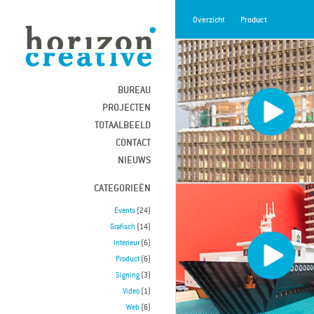
Overzicht
Product
BUREAU
PROJECTEN
TOTAALBEELD
CONTACT
NIEUWS
CATEGORIEËN
Events
(24)
Grafisch
(14)
Interieur
(6)
Product
(6)
Signing
(3)
Video
(1)
Web
(6)