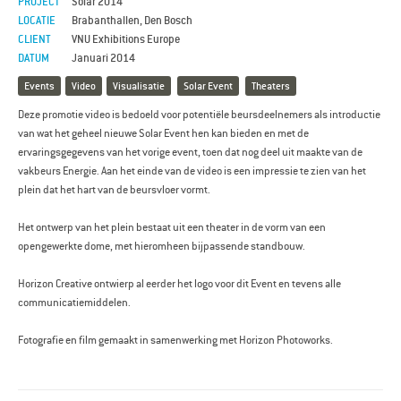
PROJECT
Solar 2014
LOCATIE
Brabanthallen, Den Bosch
CLIENT
VNU Exhibitions Europe
DATUM
Januari 2014
Events
Video
Visualisatie
Solar Event
Theaters
Deze promotie video is bedoeld voor potentiële beursdeelnemers als introductie
van wat het geheel nieuwe Solar Event hen kan bieden en met de
ervaringsgegevens van het vorige event, toen dat nog deel uit maakte van de
vakbeurs Energie. Aan het einde van de video is een impressie te zien van het
plein dat het hart van de beursvloer vormt.
Het ontwerp van het plein bestaat uit een theater in de vorm van een
opengewerkte dome, met hieromheen bijpassende standbouw.
Horizon Creative ontwierp al eerder het logo voor dit Event en tevens alle
communicatiemiddelen.
Fotografie en film gemaakt in samenwerking met Horizon Photoworks.