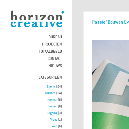
Passief Bouwen E
BUREAU
PROJECTEN
TOTAALBEELD
CONTACT
NIEUWS
CATEGORIEËN
Events
(24)
Grafisch
(14)
Interieur
(6)
Product
(6)
Signing
(3)
Video
(1)
Web
(6)