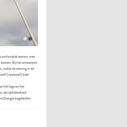
 comfortabel wonen, met
 komen. Bij het ontwerpen
, zodat de woning in de
nzelf (=passief) koel.
r het logo en het
o, als opblaasbare
rs Energie begeleiden.