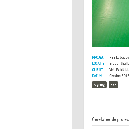
PROJECT
PBE kubuss
LOCATIE
Brabanthall
CLIENT
VNU Exhibiti
DATUM
Oktober 201
Signing
PBE
Gerelateerde projec