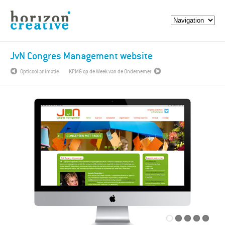
JvN Congres Management website
Opticool animatie
KPMG op de Week van de Ondernemer