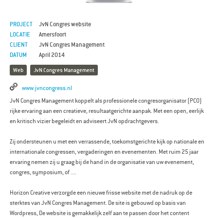
PROJECT
JvN Congres website
LOCATIE
Amersfoort
CLIENT
JvN Congres Management
DATUM
April 2014
Web
JvN Congres Management
www.jvncongress.nl
JvN Congres Management koppelt als professionele congresorganisator (PCO)
rijke ervaring aan een creatieve, resultaatgerichte aanpak. Met een open, eerlijk
en kritisch vizier begeleidt en adviseert JvN opdrachtgevers.
Zij ondersteunen u met een verrassende, toekomstgerichte kijk op nationale en
internationale congressen, vergaderingen en evenementen. Met ruim 25 jaar
ervaring nemen zij u graag bij de hand in de organisatie van uw evenement,
congres, symposium, of ....
Horizon Creative verzorgde een nieuwe frisse website met de nadruk op de
sterktes van JvN Congres Management. De site is gebouwd op basis van
Wordpress, De website is gemakkelijk zelf aan te passen door het content