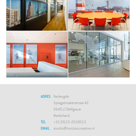
ADRES
Verlengde
Spiegelmakerstraat 42
2645 LT Delfgauw
Nederland
TEL
+31 (0)15-2010013
EMAIL
studio@horizoncreative.nl