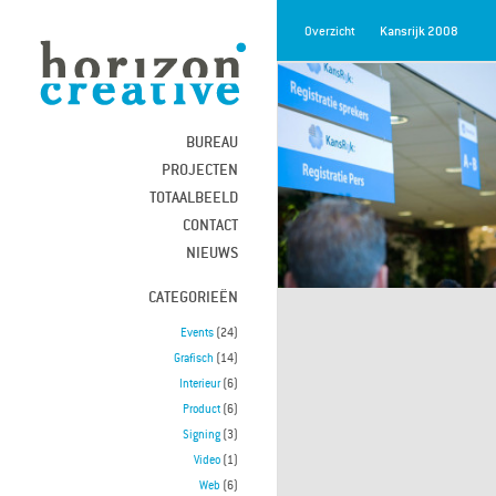
Overzicht
Kansrijk 2008
BUREAU
PROJECTEN
TOTAALBEELD
CONTACT
NIEUWS
CATEGORIEËN
Events
(24)
Grafisch
(14)
Interieur
(6)
Product
(6)
Signing
(3)
Video
(1)
Web
(6)