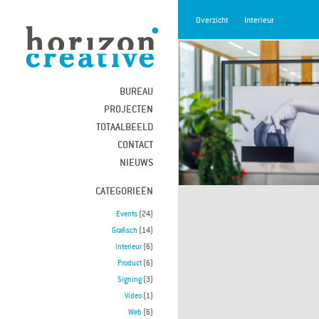
Overzicht
Interieur
BUREAU
PROJECTEN
TOTAALBEELD
CONTACT
NIEUWS
CATEGORIEËN
Events
(24)
Grafisch
(14)
Interieur
(6)
Product
(6)
Signing
(3)
Video
(1)
Web
(6)